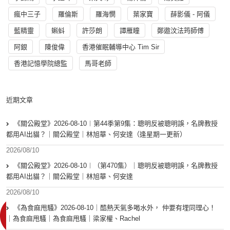
瘋中三子
羅倫斯
羅海憫
葉家寶
薛影儀 - 阿儀
藍精靈
蝌蚪
許莎朗
譚雁瞳
鄭遨汶法筠師傅
阿銀
陳俊偉
香港催眠輔導中心 Tim Sir
香港記憶學院總監
馬哥老師
近期文章
《關公殿堂》2026-08-10︱第44季第9集：聰明反被聰明誤，名牌教授
都用AI出貓？｜關公殿堂｜林旭華、何安達（逢星期一更新）
2026/08/10
《關公殿堂》2026-08-10︱（第470集）｜聰明反被聰明誤，名牌教授
都用AI出貓？｜關公殿堂｜林旭華、何安達
2026/08/10
《為食麻甩騷》2026-08-10｜酷熱天氣多喝水外， 仲要有埋同理心！
｜為食麻甩騷｜為食麻甩騷｜梁家權、Rachel