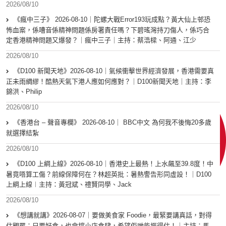
2026/08/10
《瘋中三子》 2026-08-10｜陀螺大戰Error193玩成點？黃大仙上邨恐
怖血案，係嘈音係精神問題係房署責任嗎？下碧瑤灣持刀傷人，係巧合
定香港精神問題又爆發？｜瘋中三子｜主持：蔡浩樑、阿通、江少
2026/08/10
《D100 新聞天地》2026-08-10｜氣候衝擊世界經濟發展，香港需要真
正未雨綢繆！酷熱天氣下港人應如何應對？｜D100新聞天地｜主持：李
錦洪、Philip
2026/08/10
《香港台 – 聲音專欄》 2026-08-10｜ BBC中文 為何我不後悔20多歲
就選擇結紮
2026/08/10
《D100 上綱上線》2026-08-10｜香港史上最熱！上水飆至39.8度！中
暑竟唔算工傷？前線保障何在？林超英批：暑熱警告形同虛設！｜D100
上綱上線︱主持：黃冠斌、禮賢同學、Jack
2026/08/10
《想講就講》2026-08-07｜要做美食家 Foodie，最緊要講真話，對得
住觀眾；只要好食，也會撐小店食肆，希望佢哋能捱得住！｜主持：馬