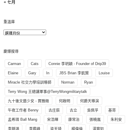
« 七月
重溫庫
慶爆搜尋
Carman
Cats
Connie 李玥穎 - Founder of Drip39
Elaine
Gary
In
JBS Brian 李凱賢
Louise
Miracle 社交力學培訓導師
Norman
Ryan
Terry Wong 王總講軍事@TerryWongmilitarytalk
九十後文藝少女 - 賈雅緻
何啟明
何爵天導演
午夜工作者 Benny
古庄辰
古立
吳佩孚
基哥
孟希璘 Ball Mang
宋浩暉
康常治
張曉嵐
朱利安
李錦鴻
李鑑峰
梁天琦
楊偉倫
湯寳如