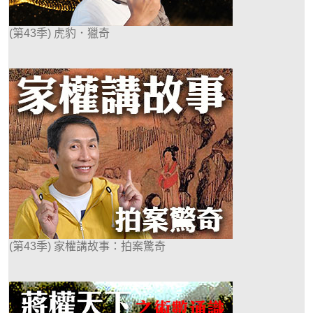
(第43季) 虎豹．獵奇
(第43季) 家權講故事：拍案驚奇