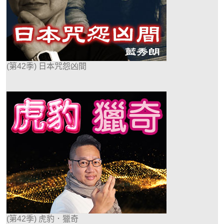
(第42季) 日本咒怨凶間
(第42季) 虎豹．獵奇