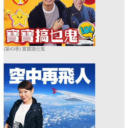
(第43季) 寶寶搞乜鬼