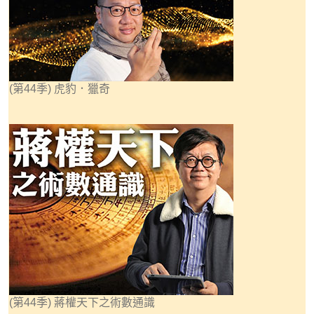
(第44季) 虎豹．獵奇
(第44季) 蔣權天下之術數通識