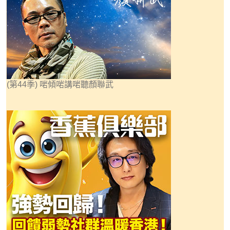
(第44季) 啱傾啱講啱聽顏聯武