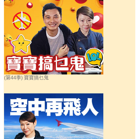
(第44季) 寶寶搞乜鬼