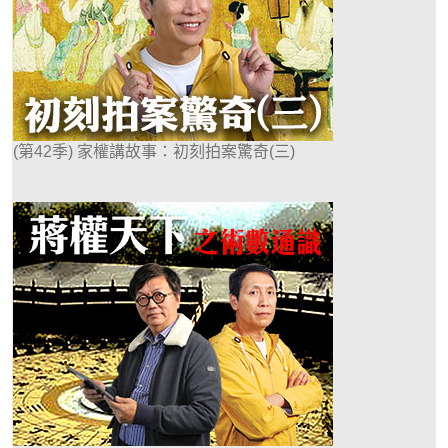
(第42季) 家權講故事：初刻拍案驚奇(三)