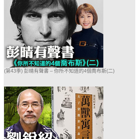
(第43季) 彭晴有聲書 – 你所不知道的4個喬布斯(二)