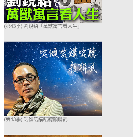
(第43季) 劉銳紹「萬獸寓言看人生」
(第43季) 啱傾啱講啱聽顏聯武