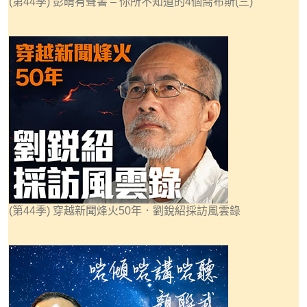
(第44季) 彭晴有聲書 – 你所不知道的4個喬布斯(三)
(第44季) 穿越新聞烽火50年．劉銳紹採訪風雲錄