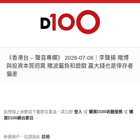
《香港台 – 聲音專欄》 2026-07-08｜李聲揚 賭博
與投資本質迥異 賭波屬負和遊戲 贏大錢也是倖存者
偏差
如想線上收聽或下載節目重溫，請立即
登入
或
購買D100收聽服務
或
購
買D100網台節目
。
新建帳戶，這請按此
註冊