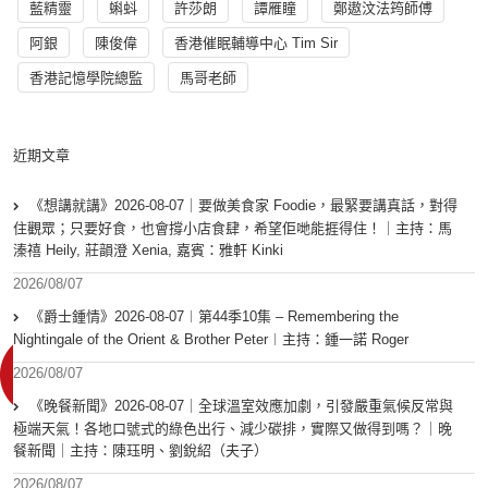
藍精靈
蝌蚪
許莎朗
譚雁瞳
鄭遨汶法筠師傅
阿銀
陳俊偉
香港催眠輔導中心 Tim Sir
香港記憶學院總監
馬哥老師
近期文章
《想講就講》2026-08-07｜要做美食家 Foodie，最緊要講真話，對得
住觀眾；只要好食，也會撐小店食肆，希望佢哋能捱得住！｜主持：馬
溱禧 Heily, 莊韻澄 Xenia, 嘉賓：雅軒 Kinki
2026/08/07
《爵士鍾情》2026-08-07︱第44季10集 – Remembering the
Nightingale of the Orient & Brother Peter︱主持：鍾一諾 Roger
2026/08/07
《晚餐新聞》2026-08-07｜全球溫室效應加劇，引發嚴重氣候反常與
極端天氣！各地口號式的綠色出行、減少碳排，實際又做得到嗎？｜晚
餐新聞｜主持：陳珏明、劉銳紹（夫子）
2026/08/07