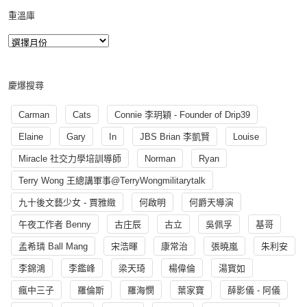
重溫庫
慶爆搜尋
Carman
Cats
Connie 李玥穎 - Founder of Drip39
Elaine
Gary
In
JBS Brian 李凱賢
Louise
Miracle 社交力學培訓導師
Norman
Ryan
Terry Wong 王總講軍事@TerryWongmilitarytalk
九十後文藝少女 - 賈雅緻
何啟明
何爵天導演
午夜工作者 Benny
古庄辰
古立
吳佩孚
基哥
孟希璘 Ball Mang
宋浩暉
康常治
張曉嵐
朱利安
李錦鴻
李鑑峰
梁天琦
楊偉倫
湯寳如
瘋中三子
羅倫斯
羅海憫
葉家寶
薛影儀 - 阿儀