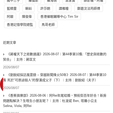
瘋中三子
羅倫斯
羅海憫
葉家寶
薛影儀 - 阿儀
藍精靈
蝌蚪
許莎朗
譚雁瞳
鄭遨汶法筠師傅
阿銀
陳俊偉
香港催眠輔導中心 Tim Sir
香港記憶學院總監
馬哥老師
近期文章
《蔣權天下之術數通識》2026-08-07︱第44季第10集:「歴史與術數的
契合」｜主持：蔣匡文
2026/08/07
《劉銳紹採訪風雲錄 – 穿越新聞烽火50年》2026-08-07︱第44季第10
集 死於”可原諒殺人“的黎漢成父子（下）︱主持：劉銳紹（夫子）
2026/08/07
《香蕉俱樂部》2026-08-06︱阿Rei年尾結婚，預祝佢百年好合！新房
問題點解決？生唔生小朋友呢？︱主持：杜浚斌 Ben, 塔羅小公主
Selina, Viola, 阿Rei