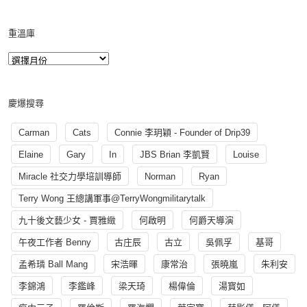
重溫庫
慶爆搜尋
Carman
Cats
Connie 李玥穎 - Founder of Drip39
Elaine
Gary
In
JBS Brian 李凱賢
Louise
Miracle 社交力學培訓導師
Norman
Ryan
Terry Wong 王總講軍事@TerryWongmilitarytalk
九十後文藝少女 - 賈雅緻
何啟明
何爵天導演
午夜工作者 Benny
古庄辰
古立
吳佩孚
基哥
孟希璘 Ball Mang
宋浩暉
康常治
張曉嵐
朱利安
李錦鴻
李鑑峰
梁天琦
楊偉倫
湯寳如