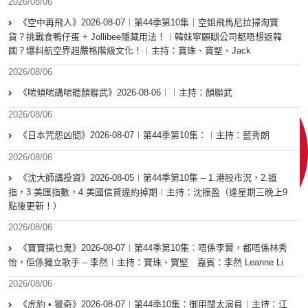
2026/08/06
《空中再飛人》2026-08-07︱第44季第10集｜空姐飛馬尼拉掃淘寶
貨？挑戰食鴨仔蛋 + Jollibee隱藏用法！︱韓妹寧願瞓公司都唔想返韓
國？爆料航空界超嚴格階級文化！︱主持：寶珠、寶堅、Jack
2026/08/06
《啱傾啱講啱聽顏聯武》2026-08-06︱︱主持：顏聯武
2026/08/06
《日本咒怨凶間》2026-08-07︱第44季第10集：︱主持：藍秀朗
2026/08/06
《沈大師講投資》2026-08-05︱第44季第10集 – 1.港股市況，2.道
指，3.美匯指數，4.美國信貸違約掉期︱主持：沈振盈（逢星期三晚上9
點後更新！）
2026/08/06
《寶寶搞乜鬼》2026-08-07︱第44季第10集︰唔係李賢，都唔係林秀
怡，佢係獨立歌手 – 李然︱主持：寶珠、寶堅 嘉賓：李然 Leanne Li
2026/08/06
《虎豹 • 獵奇》2026-08-07︱第44季10集：御用闊太演員︱主持：江