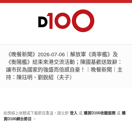
《晚餐新聞》2026-07-06｜解放軍《南寧艦》及
《衡陽艦》結束來港交流活動；陳國基歡送致辭：
讓市民為國家的強盛而倍感自豪！｜晚餐新聞｜主
持：陳珏明、劉銳紹（夫子）
如想線上收聽或下載節目重溫，請立即
登入
或
購買D100收聽服務
或
購
買D100網台節目
。