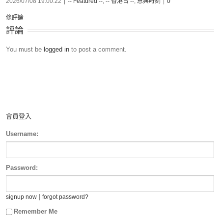
2026/07/08 19:00:22
|
-- Featured --
,
-- 香港台 --
,
恩典時刻
|
0
條評論
評論
You must be
logged in
to post a comment.
會員登入
Username:
Password:
|
signup now
forgot password?
Remember Me