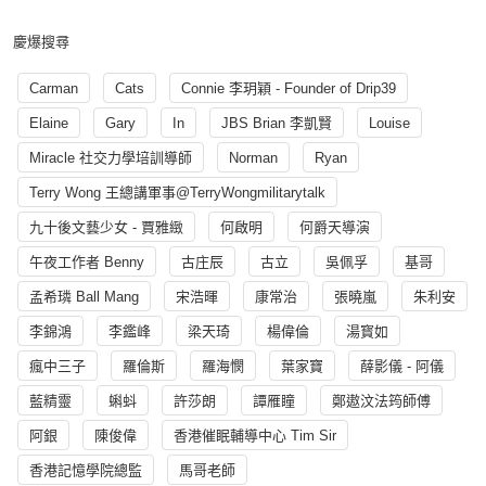
慶爆搜尋
Carman
Cats
Connie 李玥穎 - Founder of Drip39
Elaine
Gary
In
JBS Brian 李凱賢
Louise
Miracle 社交力學培訓導師
Norman
Ryan
Terry Wong 王總講軍事@TerryWongmilitarytalk
九十後文藝少女 - 賈雅緻
何啟明
何爵天導演
午夜工作者 Benny
古庄辰
古立
吳佩孚
基哥
孟希璘 Ball Mang
宋浩暉
康常治
張曉嵐
朱利安
李錦鴻
李鑑峰
梁天琦
楊偉倫
湯寳如
瘋中三子
羅倫斯
羅海憫
葉家寶
薛影儀 - 阿儀
藍精靈
蝌蚪
許莎朗
譚雁瞳
鄭遨汶法筠師傅
阿銀
陳俊偉
香港催眠輔導中心 Tim Sir
香港記憶學院總監
馬哥老師