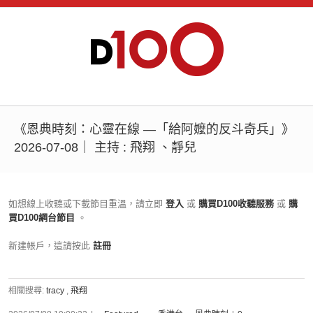
《恩典時刻：心靈在線 —「給阿嬤的反斗奇兵」》
2026-07-08｜ 主持 : 飛翔 、靜兒
如想線上收聽或下載節目重溫，請立即
登入
或
購買D100收聽服務
或
購
買D100網台節目
。
新建帳戶，這請按此
註冊
相關搜尋:
tracy
,
飛翔