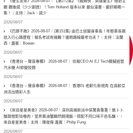
《後生友聚》2026-08-07︱【第272集】《蜘蛛俠：英雄重生》絕對主
觀 觀後感（少少劇透）！Tom Holland 版本以來 最似漫畫、最好睇嘅一
集！｜主持：Jack、諾少
2026/08/07
《巴膠不敗》2026-08-07︱(第151集) 由巴士迷變身車長！年輕車長親
述入行心路歷程｜報名考試有幾難？邊啲路線最考功夫？︱主持：法蘭
西，嘉賓︰Bowan
2026/08/07
《香港台 – 聲音專欄》 2026-08-07｜ 信報CEO AI EJ Tech模擬經營
汽水機 AI即變狡猾
2026/08/07
《香港台 – 聲音專欄》 2026-08-07｜ 香港01 老齡化新視角 在高齡亞
洲活出精彩人生
2026/08/07
《來自星星美食》2026-08-07︱深圳高端新派中菜驚喜重重！脆卜卜
酸甜燈影咕嚕肉，堂弄黃油蟹黯然銷魂飯，搭配不同口味干邑名釀。︱
來自星星美食︱主持：陳俊偉 嘉賓：Philip Fung
2026/08/07