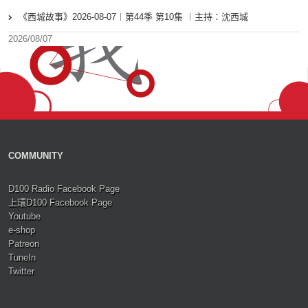
《西城故事》2026-08-07︱第44季 第10集 ︱主持：沈西城
2026/08/07
COMMUNITY
D100 Radio Facebook Page
上環D100 Facebook Page
Youtube
e-shop
Patreon
TuneIn
Twitter