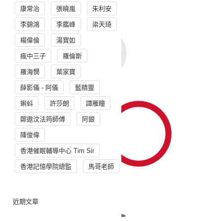
康常治
張曉嵐
朱利安
李錦鴻
李鑑峰
梁天琦
楊偉倫
湯寳如
瘋中三子
羅倫斯
羅海憫
葉家寶
薛影儀 - 阿儀
藍精靈
蝌蚪
許莎朗
譚雁瞳
鄭遨汶法筠師傅
阿銀
陳俊偉
香港催眠輔導中心 Tim Sir
香港記憶學院總監
馬哥老師
近期文章