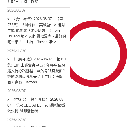
月07日 主持：以諾
2026/08/07
《後生友聚》2026-08-07︱【第
272集】《蜘蛛俠：英雄重生》絕對
主觀 觀後感（少少劇透）！Tom
Holland 版本以來 最似漫畫、最好睇
嘅一集！｜主持：Jack、諾少
2026/08/07
《巴膠不敗》2026-08-07︱(第151
集) 由巴士迷變身車長！年輕車長親
述入行心路歷程｜報名考試有幾難？
邊啲路線最考功夫？︱主持：法蘭
西，嘉賓︰Bowan
2026/08/07
《香港台 – 聲音專欄》 2026-08-
07｜ 信報CEO AI EJ Tech模擬經營
汽水機 AI即變狡猾
2026/08/07