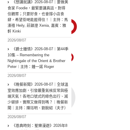
《想講就講》2026-08-07｜要做美
食家 Foodie，最緊要講真話，對得
住觀眾；只要好食，也會撐小店食
肆，希望佢哋能捱得住！｜主持：馬
溱禧 Heily, 莊韻澄 Xenia, 嘉賓：雅
軒 Kinki
2026/08/07
《爵士鍾情》2026-08-07︱第44季
10集 – Remembering the
Nightingale of the Orient & Brother
Peter︱主持：鍾一諾 Roger
2026/08/07
《晚餐新聞》2026-08-07｜全球溫
室效應加劇，引發嚴重氣候反常與極
端天氣！各地口號式的綠色出行、減
少碳排，實際又做得到嗎？｜晚餐新
聞｜主持：陳珏明、劉銳紹（夫子）
2026/08/07
《恩典時刻：聖樂漫遊》2026年8