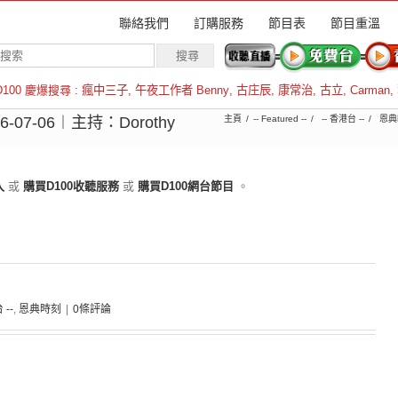
聯絡我們
訂購服務
節目表
節目重溫
D100 慶爆搜尋 :
瘋中三子
,
午夜工作者 Benny
,
古庄辰
,
康常治
,
古立
,
Carman
,
羅倫斯
7-06︱主持：Dorothy
主頁
-- Featured --
-- 香港台 --
恩典
入
或
購買D100收聽服務
或
購買D100網台節目
。
 --
,
恩典時刻
|
0條評論