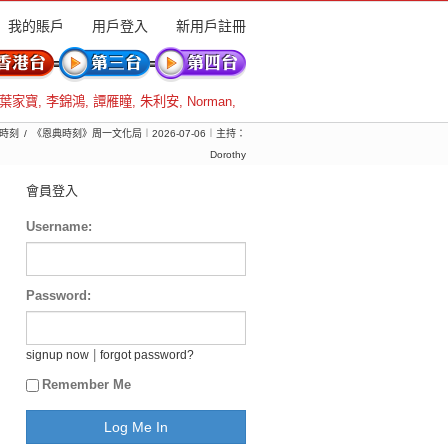
我的賬戶
用戶登入
新用戶註冊
葉家寶
,
李錦鴻
,
譚雁瞳
,
朱利安
,
Norman
,
時刻
《恩典時刻》周一文化局︱2026-07-06︱主持：
Dorothy
會員登入
Username:
Password:
|
signup now
forgot password?
Remember Me