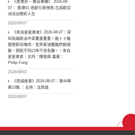
《香港台 – 聲音專欄》 2026-08-
07｜ 香港01 老齡化新視角 在高齡亞
洲活出精彩人生
2026/08/07
《來自星星美食》2026-08-07︱深
圳高端新派中菜驚喜重重！脆卜卜酸
甜燈影咕嚕肉，堂弄黃油蟹黯然銷魂
飯，搭配不同口味干邑名釀。︱來自
星星美食︱主持：陳俊偉 嘉賓：
Philip Fung
2026/08/07
《西城故事》2026-08-07︱第44季
第10集 ︱主持：沈西城
2026/08/07