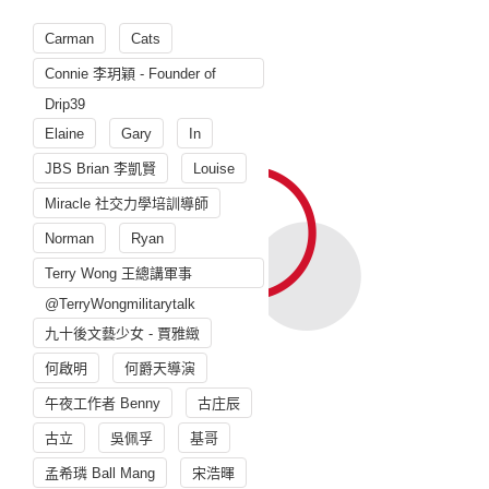
Carman
Cats
Connie 李玥穎 - Founder of
Drip39
Elaine
Gary
In
JBS Brian 李凱賢
Louise
Miracle 社交力學培訓導師
Norman
Ryan
Terry Wong 王總講軍事
@TerryWongmilitarytalk
九十後文藝少女 - 賈雅緻
何啟明
何爵天導演
午夜工作者 Benny
古庄辰
古立
吳佩孚
基哥
孟希璘 Ball Mang
宋浩暉