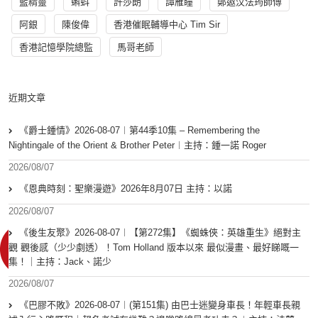
藍精靈
蝌蚪
許莎朗
譚雁瞳
鄭遨汶法筠師傅
阿銀
陳俊偉
香港催眠輔導中心 Tim Sir
香港記憶學院總監
馬哥老師
近期文章
《爵士鍾情》2026-08-07︱第44季10集 – Remembering the
Nightingale of the Orient & Brother Peter︱主持：鍾一諾 Roger
2026/08/07
《恩典時刻：聖樂漫遊》2026年8月07日 主持：以諾
2026/08/07
《後生友聚》2026-08-07︱【第272集】《蜘蛛俠：英雄重生》絕對主
觀 觀後感（少少劇透）！Tom Holland 版本以來 最似漫畫、最好睇嘅一
集！｜主持：Jack、諾少
2026/08/07
《巴膠不敗》2026-08-07︱(第151集) 由巴士迷變身車長！年輕車長親