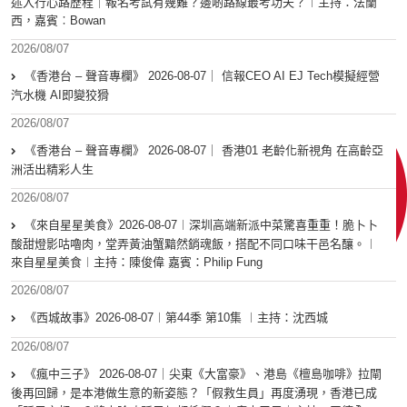
述入行心路歷程｜報名考試有幾難？邊啲路線最考功夫？︱主持：法蘭
西，嘉賓︰Bowan
2026/08/07
《香港台 – 聲音專欄》 2026-08-07｜ 信報CEO AI EJ Tech模擬經營
汽水機 AI即變狡猾
2026/08/07
《香港台 – 聲音專欄》 2026-08-07｜ 香港01 老齡化新視角 在高齡亞
洲活出精彩人生
2026/08/07
《來自星星美食》2026-08-07︱深圳高端新派中菜驚喜重重！脆卜卜
酸甜燈影咕嚕肉，堂弄黃油蟹黯然銷魂飯，搭配不同口味干邑名釀。︱
來自星星美食︱主持：陳俊偉 嘉賓：Philip Fung
2026/08/07
《西城故事》2026-08-07︱第44季 第10集 ︱主持：沈西城
2026/08/07
《瘋中三子》 2026-08-07｜尖東《大富豪》、港島《檀島咖啡》拉閘
後再回歸，是本港做生意的新姿態？「假救生員」再度湧現，香港已成