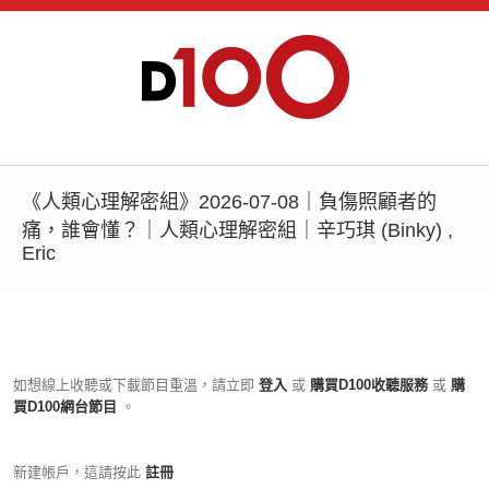
《人類心理解密組》2026-07-08｜負傷照顧者的
痛，誰會懂？｜人類心理解密組｜辛巧琪 (Binky) ,
Eric
如想線上收聽或下載節目重溫，請立即
登入
或
購買D100收聽服務
或
購
買D100網台節目
。
新建帳戶，這請按此
註冊