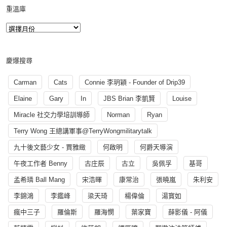
重溫庫
慶爆搜尋
Carman
Cats
Connie 李玥穎 - Founder of Drip39
Elaine
Gary
In
JBS Brian 李凱賢
Louise
Miracle 社交力學培訓導師
Norman
Ryan
Terry Wong 王總講軍事@TerryWongmilitarytalk
九十後文藝少女 - 賈雅緻
何啟明
何爵天導演
午夜工作者 Benny
古庄辰
古立
吳佩孚
基哥
孟希璘 Ball Mang
宋浩暉
康常治
張曉嵐
朱利安
李錦鴻
李鑑峰
梁天琦
楊偉倫
湯寳如
瘋中三子
羅倫斯
羅海憫
葉家寶
薛影儀 - 阿儀