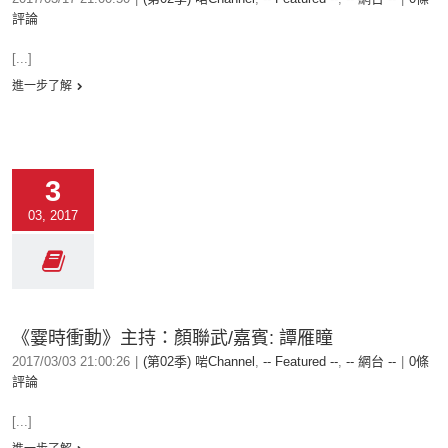
評論
[...]
進一步了解
3
03, 2017
《霎時衝動》主持：顏聯武/嘉賓: 譚雁瞳
2017/03/03 21:00:26
|
(第02季) 啱Channel
,
-- Featured --
,
-- 網台 --
|
0條
評論
[...]