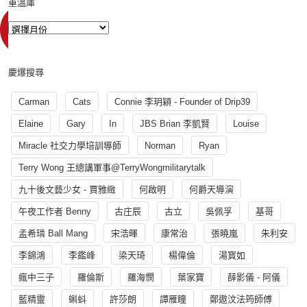
重溫庫
慶爆搜尋
Carman
Cats
Connie 李玥穎 - Founder of Drip39
Elaine
Gary
In
JBS Brian 李凱賢
Louise
Miracle 社交力學培訓導師
Norman
Ryan
Terry Wong 王總講軍事@TerryWongmilitarytalk
九十後文藝少女 - 賈雅緻
何啟明
何爵天導演
午夜工作者 Benny
古庄辰
古立
吳佩孚
基哥
孟希璘 Ball Mang
宋浩暉
康常治
張曉嵐
朱利安
李錦鴻
李鑑峰
梁天琦
楊偉倫
湯寳如
瘋中三子
羅倫斯
羅海憫
葉家寶
薛影儀 - 阿儀
藍精靈
蝌蚪
許莎朗
譚雁瞳
鄭遨汶法筠師傅