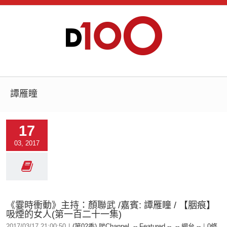
譚雁瞳
17
03, 2017
《霎時衝動》主持：顏聯武 /嘉賓: 譚雁瞳 / 【胭痕】
吸煙的女人(第一百二十一集)
2017/03/17 21:00:50
|
(第02季) 啱Channel
,
-- Featured --
,
-- 網台 --
|
0條