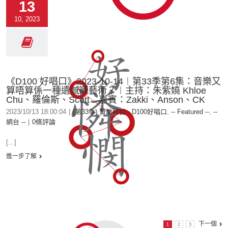
13
10, 2023
《D100 好唱口》2023-10-14︱第33季第6集：音樂又
算唔算係一種遺憾嘅藝術？︱主持：朱紫嬈 Khloe
Chu、羅倫斯、Scott 嘉賓：Zakki、Anson、CK
2023/10/13 18:00:04
|
(第33季) 贊助節目 - D100好唱口
,
-- Featured --
,
--
網台 --
|
0條評論
[...]
進一步了解
下一個
1
2
3