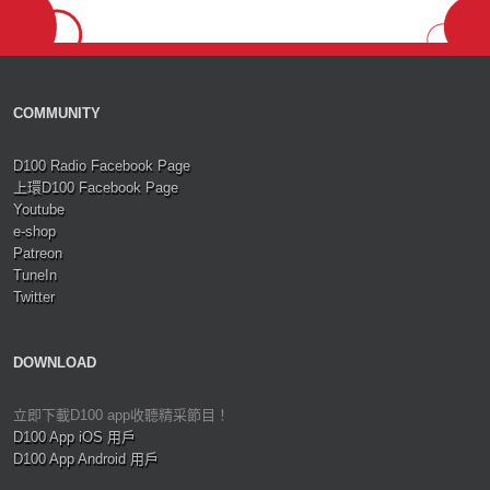
COMMUNITY
D100 Radio Facebook Page
上環D100 Facebook Page
Youtube
e-shop
Patreon
TuneIn
Twitter
DOWNLOAD
立即下載D100 app收聽精采節目！
D100 App iOS 用戶
D100 App Android 用戶