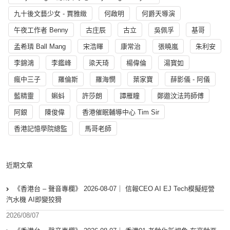
九十後文藝少女 - 賈雅緻
何啟明
何爵天導演
午夜工作者 Benny
古庄辰
古立
吳佩孚
基哥
孟希璘 Ball Mang
宋浩暉
康常治
張曉嵐
朱利安
李錦鴻
李鑑峰
梁天琦
楊偉倫
湯寳如
瘋中三子
羅倫斯
羅海憫
葉家寶
薛影儀 - 阿儀
藍精靈
蝌蚪
許莎朗
譚雁瞳
鄭遨汶法筠師傅
阿銀
陳俊偉
香港催眠輔導中心 Tim Sir
香港記憶學院總監
馬哥老師
近期文章
《香港台 – 聲音專欄》 2026-08-07｜ 信報CEO AI EJ Tech模擬經營
汽水機 AI即變狡猾
2026/08/07