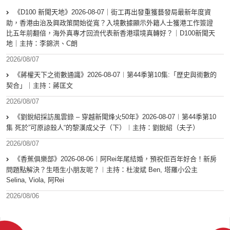
《D100 新聞天地》2026-08-07｜街工再出發重獲藝發局最新年度資
助，香港由治及興政策開始從寬？入境數據顯示外籍人士獲港工作簽證
比五年前翻倍，海外真專才回流代表新香港環境真轉好？｜D100新聞天
地｜主持：李錦洪、C朗
2026/08/07
《蔣權天下之術數通識》2026-08-07︱第44季第10集:「歴史與術數的
契合」｜主持：蔣匡文
2026/08/07
《劉銳紹採訪風雲錄 – 穿越新聞烽火50年》2026-08-07︱第44季第10
集 死於”可原諒殺人“的黎漢成父子（下）︱主持：劉銳紹（夫子）
2026/08/07
《香蕉俱樂部》2026-08-06︱阿Rei年尾結婚，預祝佢百年好合！新房
問題點解決？生唔生小朋友呢？︱主持：杜浚斌 Ben, 塔羅小公主
Selina, Viola, 阿Rei
2026/08/06