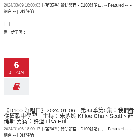
2024/03/09 18:00:03
|
(第35季) 贊助節目 - D100好唱口
,
-- Featured --
,
--
網台 --
|
0條評論
[...]
進一步了解
6
01, 2024
《D100 好唱口》2024-01-06︱第34季第5集：我們都
從舊歌中學習︱主持：朱紫嬈 Khloe Chu、Scott、羅
倫斯 嘉賓：許澄 Lisa Hui
2024/01/06 18:00:17
|
(第34季) 贊助節目 - D100好唱口
,
-- Featured --
,
--
網台 --
|
0條評論