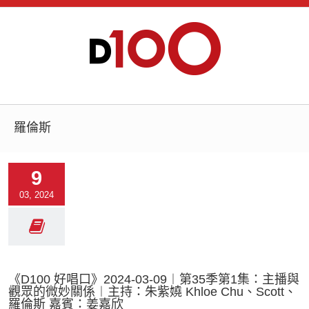
羅倫斯
9
03, 2024
《D100 好唱口》2024-03-09︱第35季第1集：主播與
觀眾的微妙關係︱主持：朱紫嬈 Khloe Chu、Scott、
羅倫斯 嘉賓：姜嘉欣