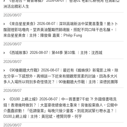
《香港台 – 聲音專欄》 2026-08-07｜ 香港01 老齡化新視角 在高齡亞
洲活出精彩人生
2026/08/07
《來自星星美食》2026-08-07︱深圳高端新派中菜驚喜重重！脆卜卜
酸甜燈影咕嚕肉，堂弄黃油蟹黯然銷魂飯，搭配不同口味干邑名釀。︱
來自星星美食︱主持：陳俊偉 嘉賓：Philip Fung
2026/08/07
《西城故事》2026-08-07︱第44季 第10集 ︱主持：沈西城
2026/08/07
《90後翻牆大作戰》2026-08-07︱最近有《蜘蛛俠》新電影上映，除
左分享一下感想外，再傾談一下近來有關觀眾質素的討論，因為多大片
多人入場所以特別多奇怪情況？︱90後翻牆大作戰︱主持：梁德民團隊
2026/08/07
《D100 上綱上線》2026-08-07｜中一買書要7千蚊 ?! 外國借書唔洗
錢！香港幾時做到？｜大富豪夜總會捲土重來！背後股東換人，公關中
介蠢蠢欲動！「低調復業」每晚只接少量客，到底測試緊乜嘢水溫？｜
D100上綱上線︱主持：黃冠斌、禮賢同學、何亨
2026/08/07