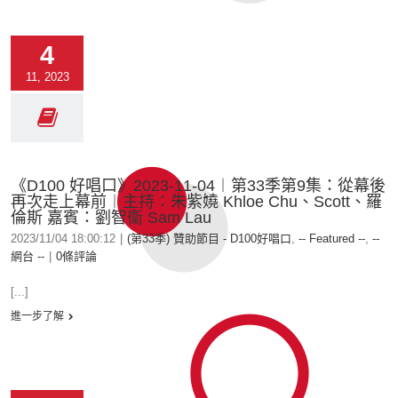
4
11, 2023
《D100 好唱口》2023-11-04︱第33季第9集：從幕後
再次走上幕前︱主持：朱紫嬈 Khloe Chu、Scott、羅
倫斯 嘉賓：劉智衞 Sam Lau
2023/11/04 18:00:12
|
(第33季) 贊助節目 - D100好唱口
,
-- Featured --
,
--
網台 --
|
0條評論
[...]
進一步了解