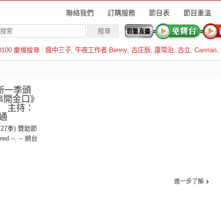
聯絡我們
訂購服務
節目表
節目重溫
D100 慶爆搜尋 :
瘋中三子
,
午夜工作者 Benny
,
古庄辰
,
康常治
,
古立
,
Carman
,
羅倫斯
：新一季頭
串開金口》
 主持：
通
第27季) 贊助節
red --
,
-- 網台
進一步了解