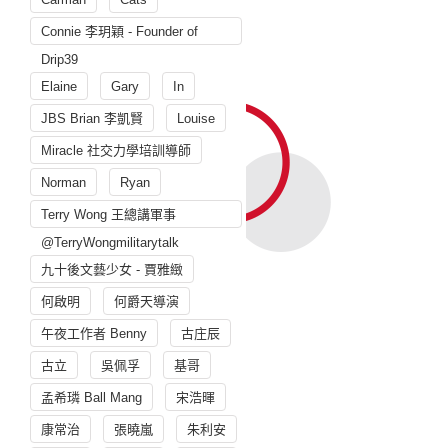
Connie 李玥穎 - Founder of
Drip39
Elaine
Gary
In
JBS Brian 李凱賢
Louise
Miracle 社交力學培訓導師
Norman
Ryan
Terry Wong 王總講軍事
@TerryWongmilitarytalk
九十後文藝少女 - 賈雅緻
何啟明
何爵天導演
午夜工作者 Benny
古庄辰
古立
吳佩孚
基哥
孟希璘 Ball Mang
宋浩暉
康常治
張曉嵐
朱利安