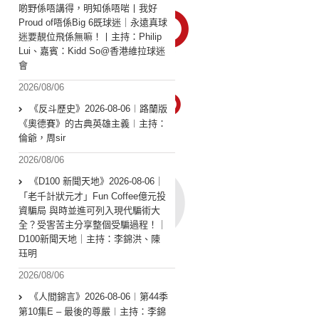
啲野係唔講得，明知係唔啱丨我好
Proud of唔係Big 6既球迷｜永遠真球
迷要靚位飛係無嘛！丨主持：Philip
Lui、嘉賓：Kidd So@香港維拉球迷
會
2026/08/06
《反斗歷史》2026-08-06︱路蘭版
《奧德賽》的古典英雄主義︱主持：
倫爺，周sir
2026/08/06
《D100 新聞天地》2026-08-06｜
「老千計狀元才」Fun Coffee億元投
資騙局 與時並進可列入現代騙術大
全？受害苦主分享整個受騙過程！｜
D100新聞天地｜主持：李錦洪、陳
珏明
2026/08/06
《人間錦言》2026-08-06︱第44季
第10集E – 最後的尊嚴︱主持：李錦