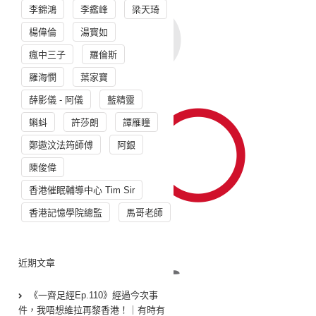
李錦鴻
李鑑峰
梁天琦
楊偉倫
湯寳如
瘋中三子
羅倫斯
羅海憫
葉家寶
薛影儀 - 阿儀
藍精靈
蝌蚪
許莎朗
譚雁瞳
鄭遨汶法筠師傅
阿銀
陳俊偉
香港催眠輔導中心 Tim Sir
香港記憶學院總監
馬哥老師
近期文章
《一齊足經Ep.110》經過今次事
件，我唔想維拉再黎香港！｜有時有