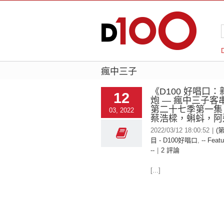
瘋中三子
《D100 好唱口
12
炮 — 瘋中三子客
第二十七季第一集
03, 2022
蔡浩樑，蝌蚪，阿
2022/03/12 18:00:52
|
(
目 - D100好唱口
,
-- Featu
--
|
2 評論
[...]