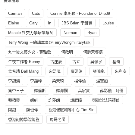
慶爆搜尋
Carman
Cats
Connie 李玥穎 - Founder of Drip39
Elaine
Gary
In
JBS Brian 李凱賢
Louise
Miracle 社交力學培訓導師
Norman
Ryan
Terry Wong 王總講軍事@TerryWongmilitarytalk
九十後文藝少女 - 賈雅緻
何啟明
何爵天導演
午夜工作者 Benny
古庄辰
古立
吳佩孚
基哥
孟希璘 Ball Mang
宋浩暉
康常治
張曉嵐
朱利安
李錦鴻
李鑑峰
梁天琦
楊偉倫
湯寳如
瘋中三子
羅倫斯
羅海憫
葉家寶
薛影儀 - 阿儀
藍精靈
蝌蚪
許莎朗
譚雁瞳
鄭遨汶法筠師傅
阿銀
陳俊偉
香港催眠輔導中心 Tim Sir
香港記憶學院總監
馬哥老師