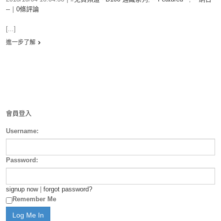
--
|
0條評論
[...]
進一步了解
會員登入
Username:
Password:
signup now
|
forgot password?
Remember Me