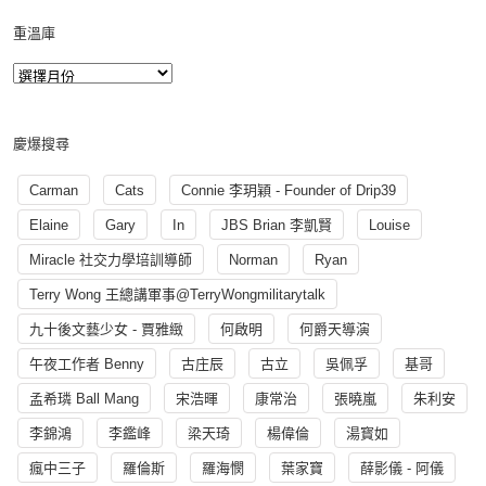
重溫庫
慶爆搜尋
Carman
Cats
Connie 李玥穎 - Founder of Drip39
Elaine
Gary
In
JBS Brian 李凱賢
Louise
Miracle 社交力學培訓導師
Norman
Ryan
Terry Wong 王總講軍事@TerryWongmilitarytalk
九十後文藝少女 - 賈雅緻
何啟明
何爵天導演
午夜工作者 Benny
古庄辰
古立
吳佩孚
基哥
孟希璘 Ball Mang
宋浩暉
康常治
張曉嵐
朱利安
李錦鴻
李鑑峰
梁天琦
楊偉倫
湯寳如
瘋中三子
羅倫斯
羅海憫
葉家寶
薛影儀 - 阿儀