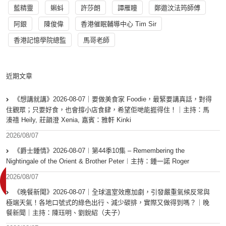
藍精靈
蝌蚪
許莎朗
譚雁瞳
鄭遨汶法筠師傅
阿銀
陳俊偉
香港催眠輔導中心 Tim Sir
香港記憶學院總監
馬哥老師
近期文章
《想講就講》2026-08-07｜要做美食家 Foodie，最緊要講真話，對得
住觀眾；只要好食，也會撐小店食肆，希望佢哋能捱得住！｜主持：馬
溱禧 Heily, 莊韻澄 Xenia, 嘉賓：雅軒 Kinki
2026/08/07
《爵士鍾情》2026-08-07︱第44季10集 – Remembering the
Nightingale of the Orient & Brother Peter︱主持：鍾一諾 Roger
2026/08/07
《晚餐新聞》2026-08-07｜全球溫室效應加劇，引發嚴重氣候反常與
極端天氣！各地口號式的綠色出行、減少碳排，實際又做得到嗎？｜晚
餐新聞｜主持：陳珏明、劉銳紹（夫子）